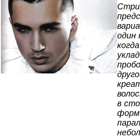
Стри
предс
вариа
один 
когда
укла
пробо
друго
креат
воло
в сто
форм
парал
небо