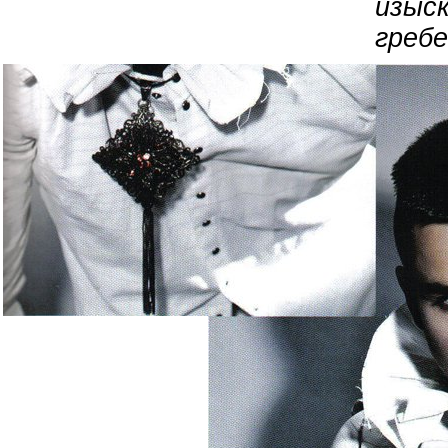
изыс
греб