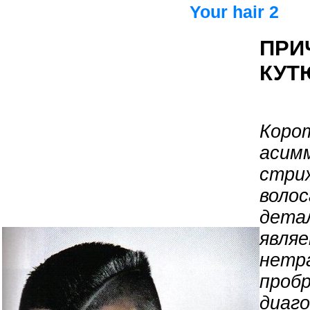
Your hair 2
ПРИ
КУТ
Коро
асим
стри
волос
дета
явля
нетр
проб
диаго