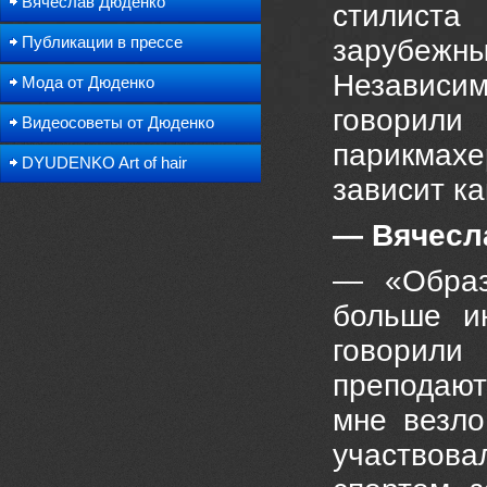
Вячеслав Дюденко
стилиста
Публикации в прессе
зарубежны
Независи
Мода от Дюденко
говорил
Видеосоветы от Дюденко
парикмах
DYUDENKO Art of hair
зависит ка
— Вячесл
— «Образ
больше и
говорили
преподают
мне везло
участвов