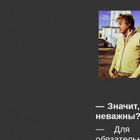
— Значит
неважны
— Для м
обязатель