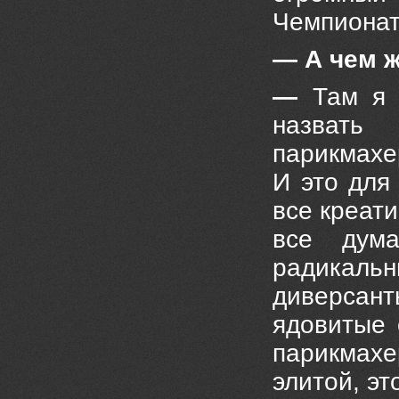
Чемпионат
— А чем ж
—
Там я 
назвать 
парикмахе
И это для
все креати
все дум
радикал
диверсан
ядовитые 
парикмахе
элитой, эт