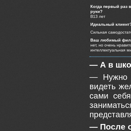
Когда первый раз 
руки?
В13 лет
Идеальный клиент
Сильная самодоста
Ваш любимый фил
нет, но очень нравит
интеллектуальная м
— А в шко
— Нужно 
видеть же
сами себя
занимать
представл
— После 