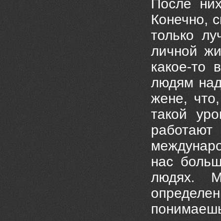
После них
Конечно, 
только лу
личной жи
какое-то 
людям над
жене, что
такой уро
работают
междунаро
нас больш
людях. М
определен
понимаешь,