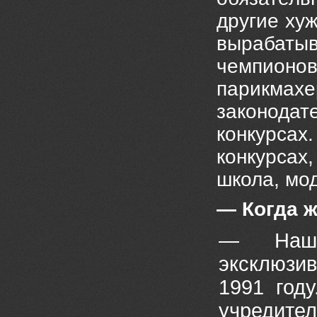
другие ху
вырабаты
чемпионов
парикмах
законода
конкурсах.
конкурса
школа, мод
— Когда 
— Наш 
эксклюзи
1991 год
учредит