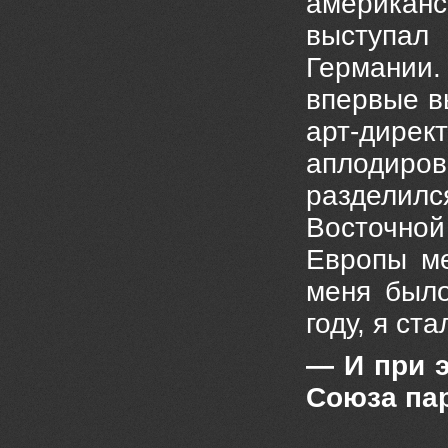
американс
выступал
Германии.
впервые в
арт-дире
аплодирова
разделился
Восточно
Европы ме
меня было
году, я ст
— И при 
Союза па