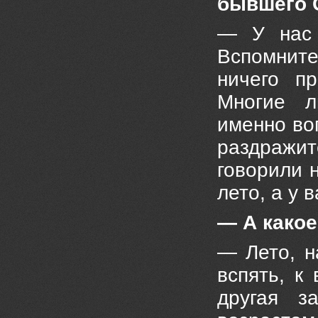
бывшего 
— У нас 
Вспомните
ничего п
Многие л
именно во
раздражите
говорили 
лето, а у 
— А какое
— Лето, н
вспять, к
другая з