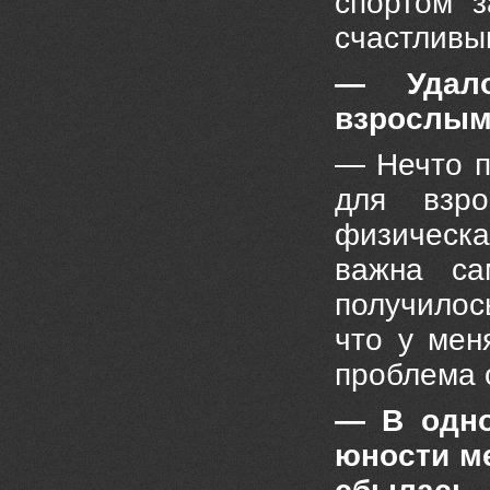
спортом 
счастливы
— Удало
взрослы
— Нечто п
для взро
физическа
важна са
получилось
что у мен
проблема о
— В одно
юности м