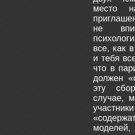
место н
приглашен
не впи
психологи
все, как 
и тебя вс
что в па
должен «о
эту сбо
случае, м
участн
«содержа
моделей,