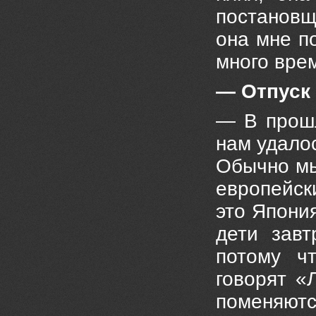
постанов
она мне п
много вре
— Отпуск 
— В прошл
нам удалос
Обычно мы
европейск
это Япони
дети зав
потому ч
говорят «
поменяютс