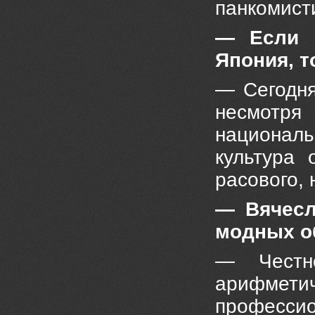
панкомист
— Если 
Япония, т
— Сегодня
несмотря
национал
культура 
расового, 
— Вячесл
модных о
— Честн
арифметич
профессио