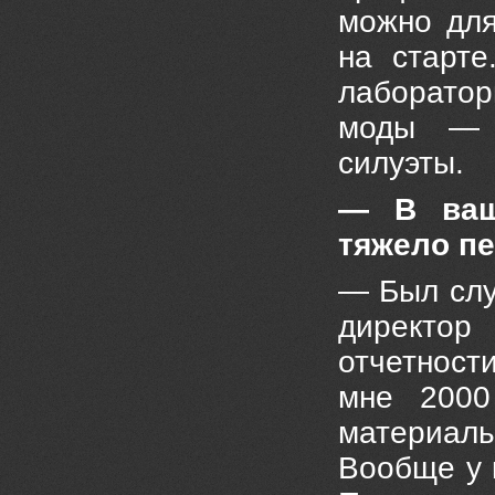
можно для
на старт
лаборато
моды — с
силуэты.
— В ваш
тяжело п
— Был слу
директор
отчетност
мне 2000
материал
Вообще у 