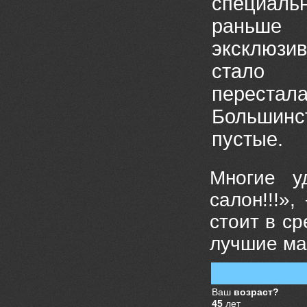
специальн
раньше
эксклюзив
стало 1
перестала
Большинст
пустые.
Многие у
салон!!!»
стоит в ср
лучшие ма
Ваш
возраст?
45
лет