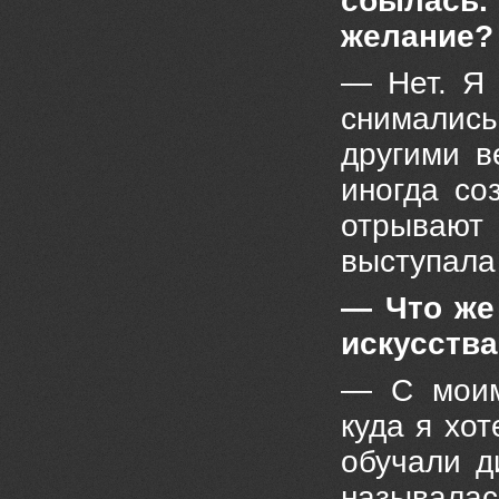
сбылась.
желание?
— Нет. Я 
снимались 
другими в
иногда со
отрывают 
выступала
— Что же
искусств
— С моим
куда я хо
обучали д
называлась