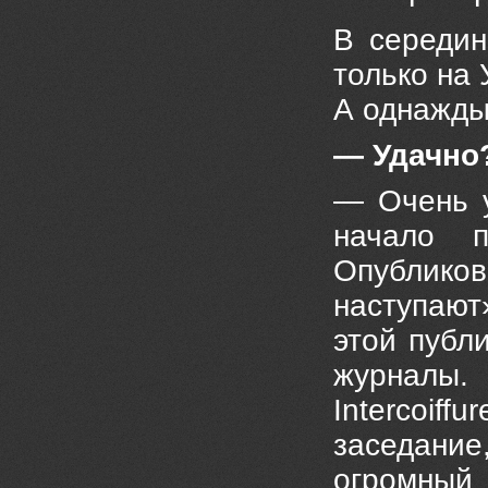
В середин
только на 
А однажды 
— Удачно
— Очень у
начало п
Опублико
наступают»
этой публ
журналы.
Intercoif
заседание
огромный