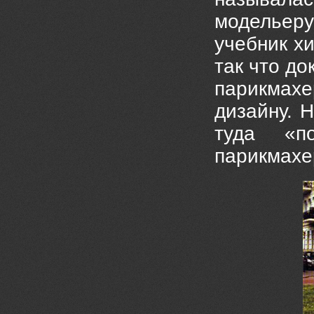
модельеру
учебник х
так что до
парикмахе
дизайну. 
туда «п
парикмахе