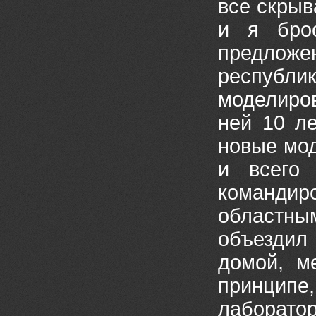
все скрыв
и я бро
предло
респуб
моделиров
ней 10 ле
новые мод
и всего 
команд
областны
объездил 
домой, м
принципе,
лаборатор