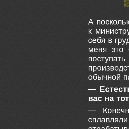
А посколь
к министр
себя в гру
меня это 
поступать
производс
обычной п
— Естест
вас на то
— Конечн
сплавлял
отрабаты