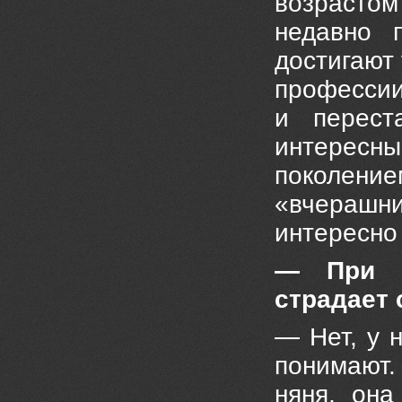
возрастом
недавно 
достигают 
профессии
и перест
интерес
поколение
«вчерашн
интересно 
— При т
страдает
— Нет, у н
понимают.
няня, он