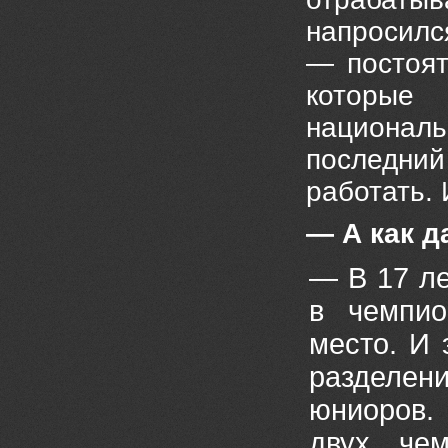
напросилс
— постоят
которые
националь
последни
работать. 
— А как 
— В 17 ле
в чемпио
место. И 
разделен
юниоров.
двух чем