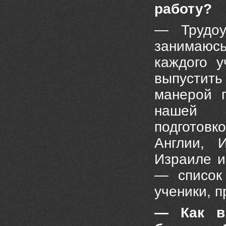
работу?
— Трудоу
занимаюс
каждого у
выпустить
манерой п
нашей т
подготов
Англии, 
Израиле и
— список
ученики, п
— Как вы