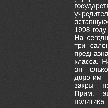
государ
учреди
оставшуюс
1998 году
На сегод
три сало
предназ
класса. Н
он тольк
дорогим 
закрыт н
Прим. а
полити