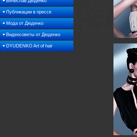
Вячеслав Дюденко
Публикации в прессе
Мода от Дюденко
Видеосоветы от Дюденко
DYUDENKO Art of hair