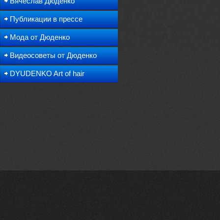
Вячеслав Дюденко
Публикации в прессе
Мода от Дюденко
Видеосоветы от Дюденко
DYUDENKO Art of hair