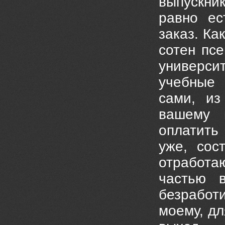
выпускни
равно ес
заказ. К
сотен пс
универси
учебные 
сами, из
вашему 
оплатить
уже, сос
отработа
частью в
безработ
моему, дл