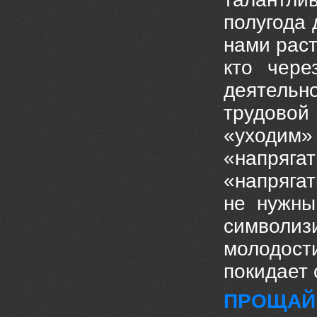
полугода 
нами раст
кто чере
деятельн
трудово
«уходим
«напряга
«напряга
не нужны
символиз
молодост
покидает
ПРОЩАЙ