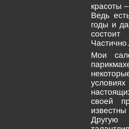
красоты –
Ведь ест
годы и д
состоит
Частично…
Мои сал
парикма
некоторы
условия
настоящи
своей пр
известны
Другую 
талантли