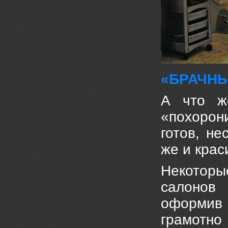
«БРАЧНЫ
А что ж
«похорон
готов, н
же и крас
Некото
салоно
оформи
грамот