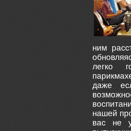
ним расс
обновляя
легко 
парикмах
даже ес
возможн
воспитан
нашей пр
вас не у