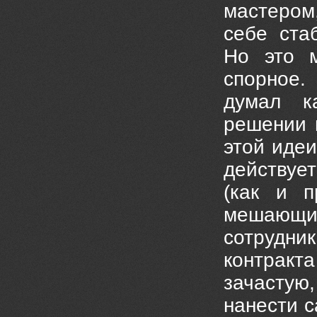
мастеро
себе ста
Но это м
спорное.
думал к
решении 
этой идеи
действует
(как и п
мешающий
сотрудник
контракт
зачастую
нанести 