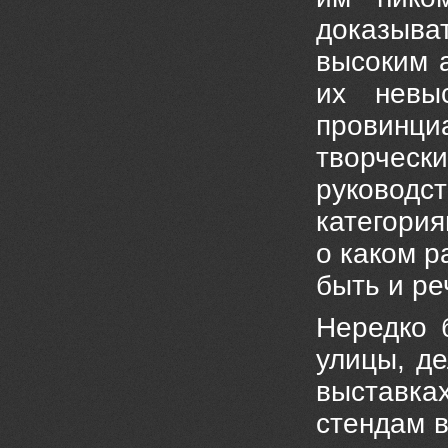
доказыва
высоким 
их невы
провинци
творческ
руковод
категори
о каком р
быть и р
Нередко 
улицы, де
выставка
стендам в