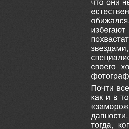
что они н
естествен
обижался
избегают
похвастат
звездами,
специали
своего х
фотограф
Почти все
как и в т
«заморож
давности
тогда, к