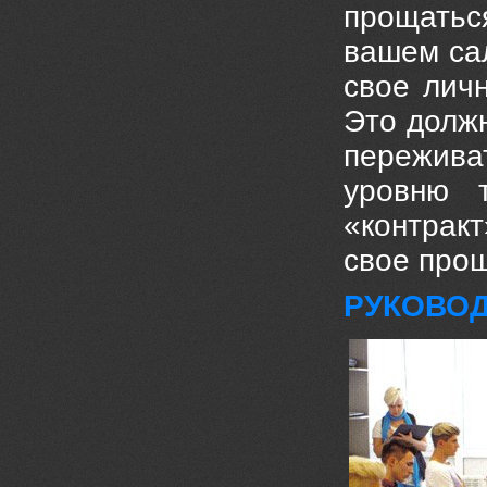
прощатьс
вашем са
свое лич
Это долж
переживат
уровню 
«контрак
свое прош
РУКОВОД