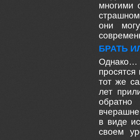
многими 
страшном
они мог
современ
БРАТЬ И
Однако… 
просятся 
тот же са
лет прил
обратно
вчерашне
в виде и
своем ур