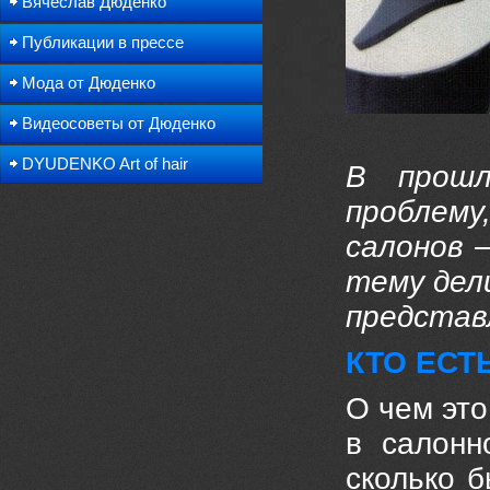
Вячеслав Дюденко
Публикации в прессе
Мода от Дюденко
Видеосоветы от Дюденко
DYUDENKO Art of hair
В прошл
проблему
салонов 
тему дел
представ
КТО ЕСТ
О чем это
в салонн
сколько 