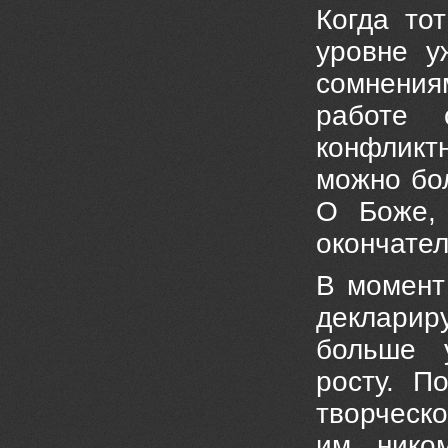
Когда то
уровне у
сомнения
работе 
конфликтн
можно бол
О Боже, 
окончате
В момент
декларир
больше 
росту. П
творческо
им нико