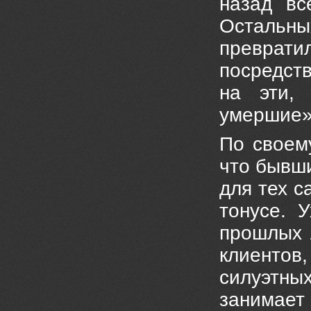
назад вс
Остальны
преврати
посредст
на эти, 
умершие»
По своем
что бывш
для тех с
тонусе. 
прошлых л
клиентов
силуэтны
занимает