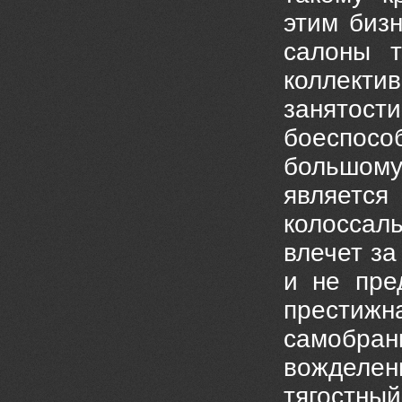
этим бизн
салоны т
коллекти
занятости
боеспосо
большому
является
колоссал
влечет за
и не пре
престиж
самобра
вожделе
тягостны