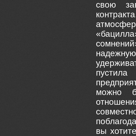
свою за
контракт
атмосферу
«бацилл
сомнений»
надежную
удержива
пустила
предприя
можно б
отношени
совмест
поблагода
вы хотит