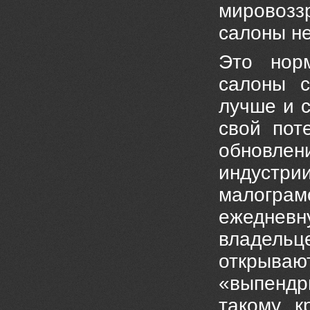
мировозз
салоны н
Это норм
салоны с
лучше и 
свой пот
обновле
индустри
малогра
ежеднев
владель
открываю
«выпендр
такому к