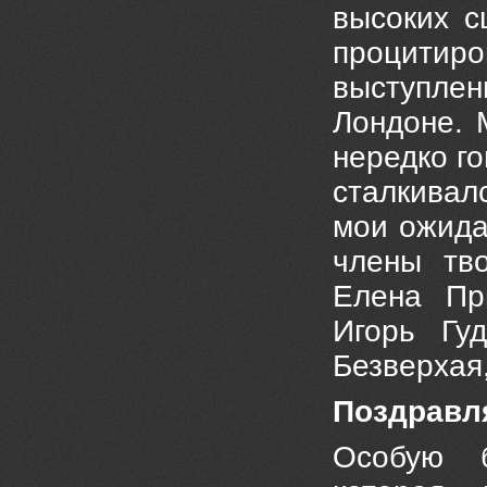
высоких с
процитиро
выступле
Лондоне. 
нередко го
сталкивал
мои ожида
члены тв
Елена Пр
Игорь Гу
Безверхая
Поздравл
Особую б