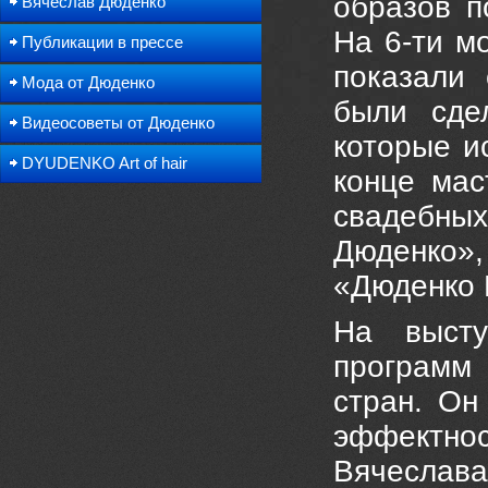
образов п
Вячеслав Дюденко
На 6-ти м
Публикации в прессе
показали
Мода от Дюденко
были сде
Видеосоветы от Дюденко
которые и
DYUDENKO Art of hair
конце мас
свадебных
Дюденко»
«Дюденко 
На высту
программ 
стран. Он
эффектнос
Вячеслав