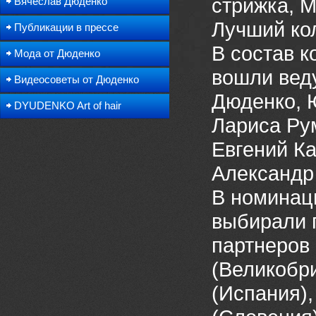
стрижка, М
Вячеслав Дюденко
Лучший кол
Публикации в прессе
В состав 
Мода от Дюденко
вошли вед
Видеосоветы от Дюденко
Дюденко, 
DYUDENKO Art of hair
Лариса Ру
Евгений К
Александр
В номинац
выбирали 
партнеров 
(Великобр
(Испания),