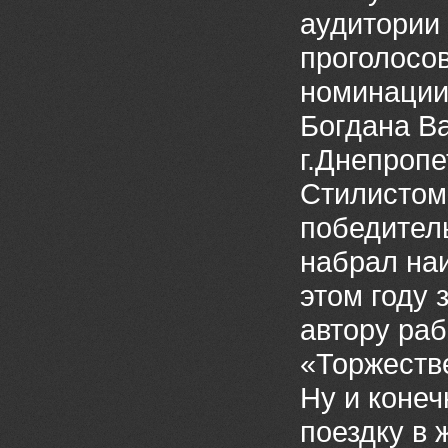
аудитории 
проголосо
номинации
Богдана Ва
г.Днепропе
Стилистом 
победитель
набрал на
этом году 
автору ра
«Торжеств
Ну и коне
поездку в