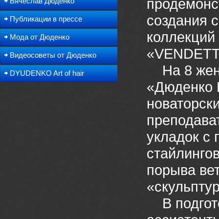
продемонс
Вячеслав Дюденко
создания с
Публикации в прессе
коллекций 
Мода от Дюденко
«VENDETT
Видеосоветы от Дюденко
На 8 женс
DYUDENKO Art of hair
«Дюденко 
новаторск
преподава
укладок с
стайлинго
порыва ве
«скульпту
В подгото