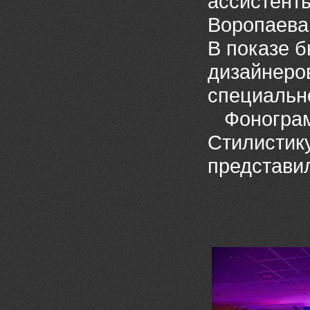
ассистент
Воропаева
В показе 
дизайнеро
специальн
Фонограмм
Стилистику
представи